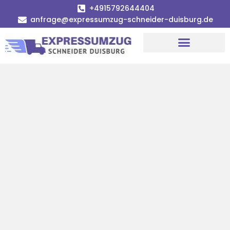
+4915792644404
anfrage@expressumzug-schneider-duisburg.de
Umzugsunternehmen Duisburg
Umzugsservice Duisburg