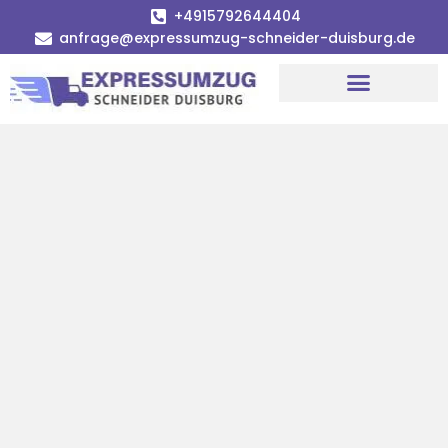
+4915792644404
anfrage@expressumzug-schneider-duisburg.de
Umzugsunternehmen Duisburg
Umzugsservice Duisburg