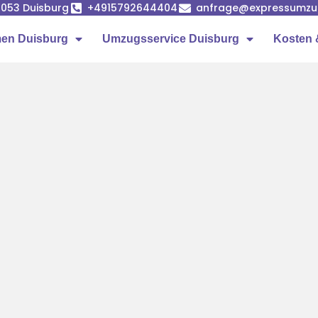
7053 Duisburg
+4915792644404
anfrage@expressumzug
en Duisburg
Umzugsservice Duisburg
Kosten 