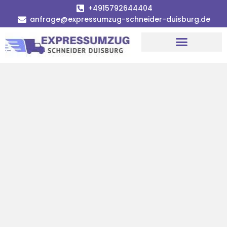
+4915792644404
anfrage@expressumzug-schneider-duisburg.de
Umzugsunternehmen Duisburg
Umzugsservice Duisburg