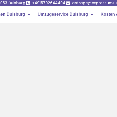
7053 Duisburg
+4915792644404
anfrage@expressumzug
en Duisburg
Umzugsservice Duisburg
Kosten 