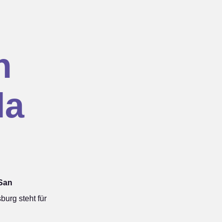
n
la
 San
urg steht für