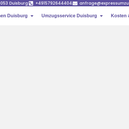
7053 Duisburg
+4915792644404
anfrage@expressumzug
en Duisburg
Umzugsservice Duisburg
Kosten 