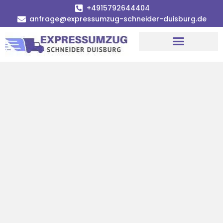
+4915792644404
anfrage@expressumzug-schneider-duisburg.de
Umzugsunternehmen Duisburg
Umzugsservice Duisburg