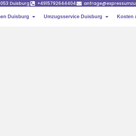
7053 Duisburg
+4915792644404
anfrage@expressumzug
en Duisburg
Umzugsservice Duisburg
Kosten 