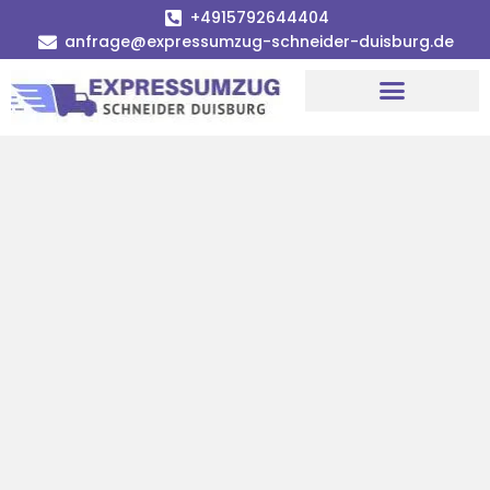
+4915792644404
anfrage@expressumzug-schneider-duisburg.de
Umzugsunternehmen Duisburg
Umzugsservice Duisburg