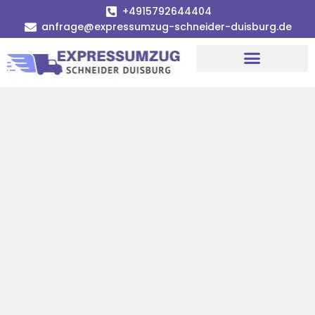
+4915792644404
anfrage@expressumzug-schneider-duisburg.de
Umzugsunternehmen Duisburg
Umzugsservice Duisburg