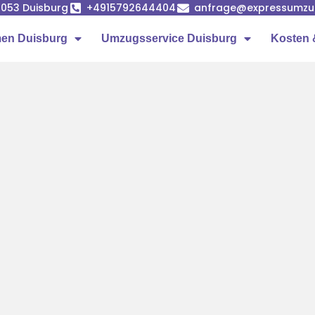
7053 Duisburg
+4915792644404
anfrage@expressumzug
en Duisburg
Umzugsservice Duisburg
Kosten 