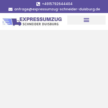
+4915792644404
anfrage@expressumzug-schneider-duisburg.de
Umzugsunternehmen Duisburg
Umzugsservice Duisburg