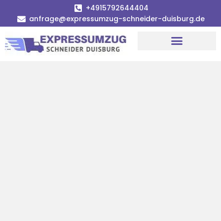
+4915792644404
anfrage@expressumzug-schneider-duisburg.de
Umzugsunternehmen Duisburg
Umzugsservice Duisburg