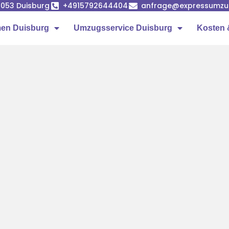
7053 Duisburg
+4915792644404
anfrage@expressumzug
en Duisburg
Umzugsservice Duisburg
Kosten 