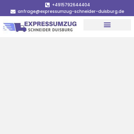
+4915792644404
anfrage@expressumzug-schneider-duisburg.de
Umzugsunternehmen Duisburg
Umzugsservice Duisburg