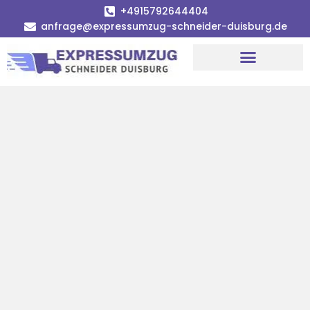
+4915792644404
anfrage@expressumzug-schneider-duisburg.de
Umzugsunternehmen Duisburg
Umzugsservice Duisburg