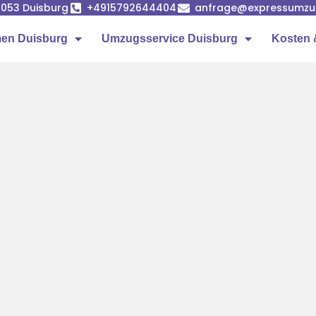
7053 Duisburg
+4915792644404
anfrage@expressumzug
en Duisburg
Umzugsservice Duisburg
Kosten 