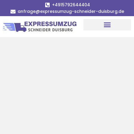
+4915792644404
anfrage@expressumzug-schneider-duisburg.de
Umzugsunternehmen Duisburg
Umzugsservice Duisburg