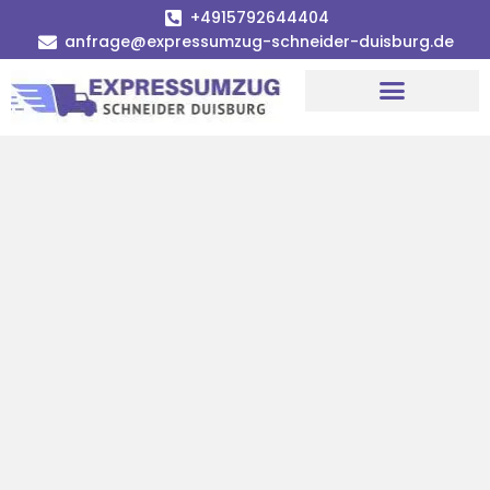
+4915792644404
anfrage@expressumzug-schneider-duisburg.de
Umzugsunternehmen Duisburg
Umzugsservice Duisburg