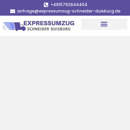
+4915792644404
anfrage@expressumzug-schneider-duisburg.de
Umzugsunternehmen Duisburg
Umzugsservice Duisburg