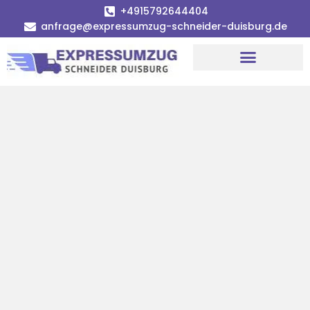
+4915792644404
anfrage@expressumzug-schneider-duisburg.de
Umzugsunternehmen Duisburg
Umzugsservice Duisburg