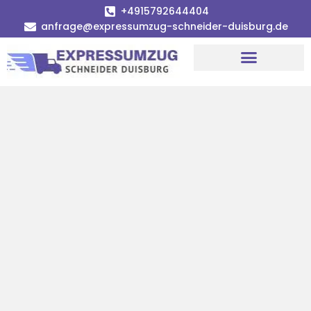
+4915792644404
anfrage@expressumzug-schneider-duisburg.de
Umzugsunternehmen Duisburg
Umzugsservice Duisburg