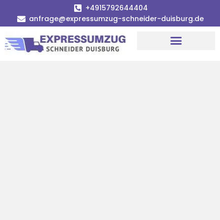
+4915792644404
anfrage@expressumzug-schneider-duisburg.de
Umzugsunternehmen Duisburg
Umzugsservice Duisburg