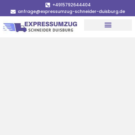
+4915792644404
anfrage@expressumzug-schneider-duisburg.de
Umzugsunternehmen Duisburg
Umzugsservice Duisburg