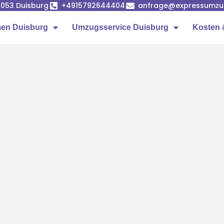
7053 Duisburg
+4915792644404
anfrage@expressumzug
en Duisburg
Umzugsservice Duisburg
Kosten 