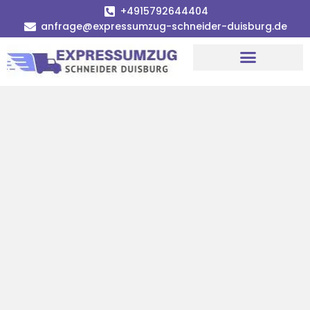
+4915792644404
anfrage@expressumzug-schneider-duisburg.de
Umzugsunternehmen Duisburg
Umzugsservice Duisburg